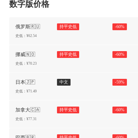
数字版价格
俄罗斯🇷🇺
持平史低
-
60
%
史低：¥
62.54
挪威🇳🇴
持平史低
-
60
%
史低：¥
70.23
日本🇯🇵
中文
-
59
%
史低：¥
71.49
加拿大🇨🇦
持平史低
-
60
%
史低：¥
77.31
巴西🇧🇷
持平史低
-
60
%