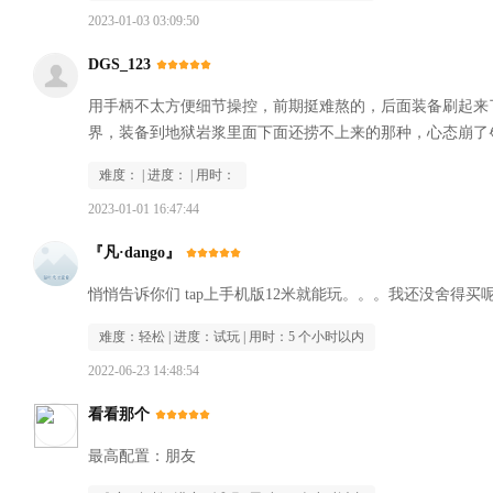
2023-01-03 03:09:50
DGS_123
用手柄不太方便细节操控，前期挺难熬的，后面装备刷起来
界，装备到地狱岩浆里面下面还捞不上来的那种，心态崩了😭
难度：
| 进度：
| 用时：
2023-01-01 16:47:44
『凡·dango』
悄悄告诉你们 tap上手机版12米就能玩。。。我还没舍得买
难度：
轻松
| 进度：
试玩
| 用时：
5 个小时以内
2022-06-23 14:48:54
看看那个
最高配置：朋友