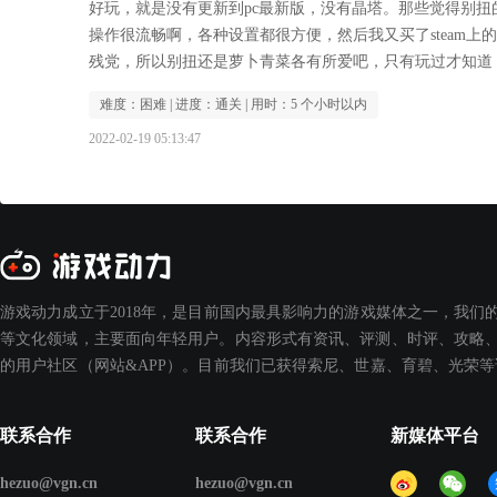
好玩，就是没有更新到pc最新版，没有晶塔。那些觉得别
操作很流畅啊，各种设置都很方便，然后我又买了steam上
残党，所以别扭还是萝卜青菜各有所爱吧，只有玩过才知道
难度：
困难
| 进度：
通关
| 用时：
5 个小时以内
2022-02-19 05:13:47
游戏动力成立于2018年，是目前国内最具影响力的游戏媒体之一，我们
等文化领域，主要面向年轻用户。内容形式有资讯、评测、时评、攻略、
的用户社区（网站&APP）。目前我们已获得索尼、世嘉、育碧、光荣
联系合作
联系合作
新媒体平台
hezuo@vgn.cn
hezuo@vgn.cn