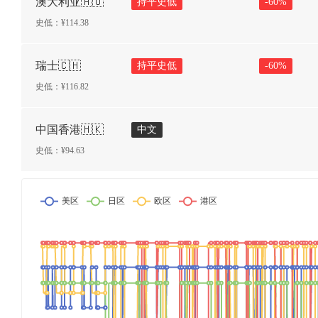
澳大利亚🇦🇺
持平史低
-
60
%
史低：¥
114.38
瑞士🇨🇭
持平史低
-
60
%
史低：¥
116.82
中国香港🇭🇰
中文
史低：¥
94.63